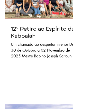
12º Retiro ao Espírito da
Kabbalah
Um chamado ao despertar interior De
30 de Outubro a 02 Novembro de
2025 Mestre Rabino Joseph Saltoun e
Maria Antonia Novicov na Pousada
Além das Formas – Carrancas - MG Há
momentos em que a alma pede pausa.
Um tempo para silenciar o mundo lá
fora e ouvir o que pulsa dentro. Entre
montanhas, águas e céu, nasce o
espaço onde o sagrado se revela:
aquele instante em que a respiração se
acalma e o coração volta a reconhecer