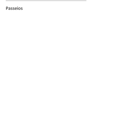
Passeios
Em nossa propriedade você desfruta de
acessos exclusivos para a Cachoeira do
Moinho e a Gruta Encantada.