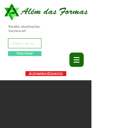
Receba atualizações.
Inscreva-se!
Inscrever
Autoatendimento