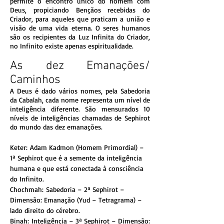
permite o encontro único do homem com
Deus, propiciando Bençãos recebidas do
Criador, para aqueles que praticam a união e
visão de uma vida eterna. O seres humanos
são os recipientes da Luz Infinita do Criador,
no Infinito existe apenas espiritualidade.
As dez Emanações/
Caminhos
A Deus é dado vários nomes, pela Sabedoria
da Cabalah, cada nome representa um nível de
inteligência diferente. São mensurados 10
níveis de inteligências chamadas de Sephirot
do mundo das dez emanações.
Keter: Adam Kadmon (Homem Primordial) –
1ª Sephirot que é a semente da inteligência
humana e que está conectada à consciência
do Infinito.
Chochmah: Sabedoria – 2ª Sephirot –
Dimensão: Emanação (Yud – Tetragrama) –
lado direito do cérebro.
Binah: Inteligência – 3ª Sephirot – Dimensão: