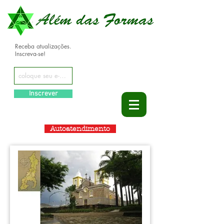
Receba atualizações.
Inscreva-se!
Inscrever
Autoatendimento