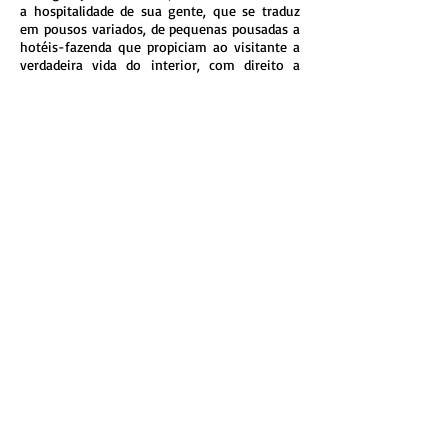
a hospitalidade de sua gente, que se traduz
em pousos variados, de pequenas pousadas a
hotéis-fazenda que propiciam ao visitante a
verdadeira vida do interior, com direito a
ordenha e passeios a cavalo.
Uma das mais importantes fontes de renda do
município é a pecuária de corte e de leite,
juntamente com a produção de cachaça, café,
cana, eucalipto, milho, queijo, mandioca,
feijão, arroz e artesanato.
Outro ponto forte é a religiosidade: a fé do
povo de Carrancas chama atenção, tanto que
o carnaval de festa na cidade acontece duas
semanas antes do oficial, o chamado Carnaval
Antecipado. Depois, enquanto o Brasil inteiro
cai na folia, os homens de Carrancas se
reúnem em retiro espiritual e a cidade é
entregue à paz de quem procura descanso.
Carrancas reúne, em um só lugar, tudo que o
amante da natureza e da história de nossa
gente pode querer, um lugar bucólico, em
que o antigo e novo se misturam,