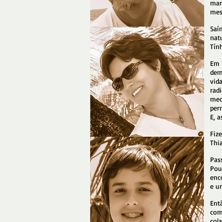
mar
mes
Saí
nat
Tín
Em 
dem
vid
rad
med
per
E, 
Fiz
Thi
Pas
Pou
enc
e um
Ent
com
col