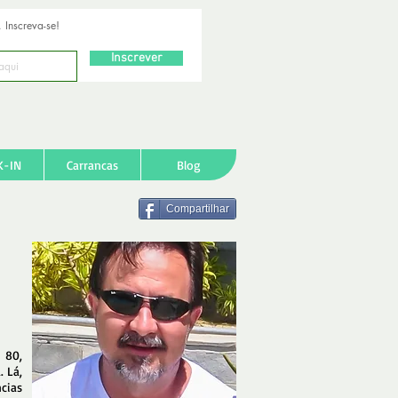
 Inscreva-se!
Inscrever
K-IN
Carrancas
Blog
Compartilhar
a
 80,
 Lá,
cias