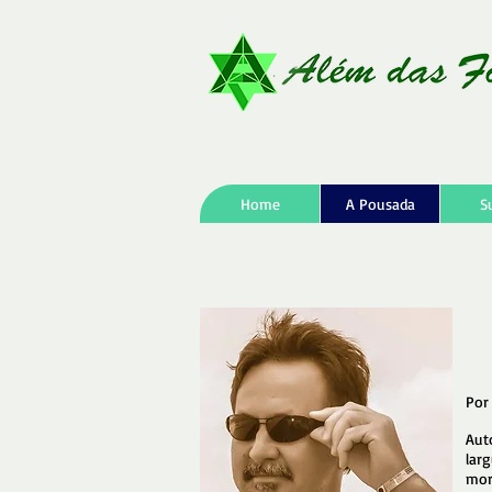
Home
A Pousada
S
Por
Aut
lar
mor