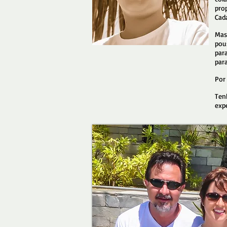
pro
Cad
Mas
pou
par
para
Por
Ten
exp