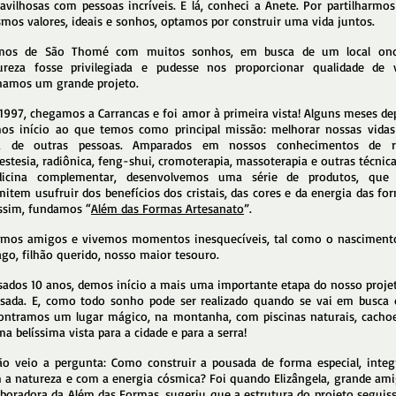
avilhosas com pessoas incríveis. E lá, conheci a Anete. Por partilharmos
mos valores, ideais e sonhos, optamos por construir uma vida juntos.
mos de São Thomé com muitos sonhos, em busca de um local on
ureza fosse privilegiada e pudesse nos proporcionar qualidade de v
hamos um grande projeto.
1997, chegamos a Carrancas e foi amor à primeira vista! Alguns meses dep
os início ao que temos como principal missão: melhorar nossas vidas
a de outras pessoas. Amparados em nossos conhecimentos de re
iestesia, radiônica, feng-shui, cromoterapia, massoterapia e outras técnic
icina complementar, desenvolvemos uma série de produtos, que
mitem usufruir dos benefícios dos cristais, das cores e da energia das fo
assim, fundamos “
Além das Formas Artesanato
”.
emos amigos e vivemos momentos inesquecíveis, tal como o nasciment
ago, filhão querido, nosso maior tesouro.
sados 10 anos, demos início a mais uma importante etapa do nosso projet
sada. E, como todo sonho pode ser realizado quando se vai em busca d
ontramos um lugar mágico, na montanha, com piscinas naturais, cachoe
a belíssima vista para a cidade e para a serra!
ão veio a pergunta: Como construir a pousada de forma especial, integ
 a natureza e com a energia cósmica? Foi quando Elizângela, grande ami
aboradora da Além das Formas, sugeriu que a estrutura do projeto seguiss