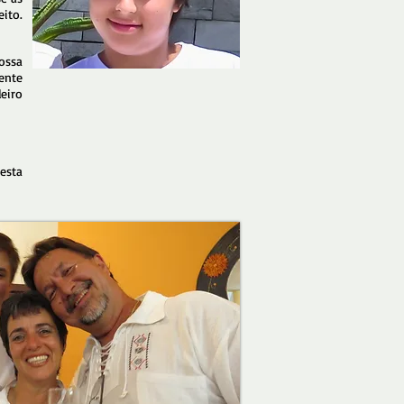
eito.
ossa
ente
eiro
esta