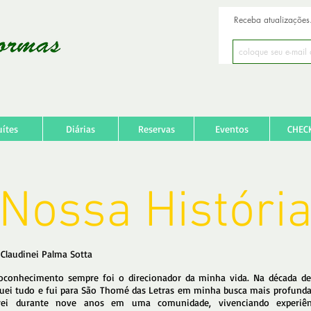
Receba atualizações.
Autoatendimento
uítes
Diárias
Reservas
Eventos
CHEC
Nossa Históri
 Claudinei Palma Sotta
oconhecimento sempre foi o direcionador da minha vida. Na década de
guei tudo e fui para São Thomé das Letras em minha busca mais profunda.
ei durante nove anos em uma comunidade, vivenciando experiên