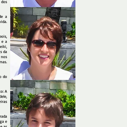
 dos
de a
ida.
ois,
 e a
iki,
as da
 nos
rmas.
o do
o: A
ele,
iras
rada
ga e
e as