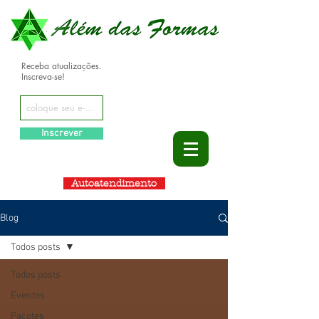
Receba atualizações.
Inscreva-se!
Inscrever
Autoatendimento
Blog
Todos posts
Todos posts
Eventos
Pacotes