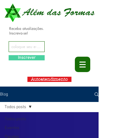
Receba atualizações.
Inscreva-se!
Inscrever
Autoatendimento
Blog
Todos posts
Todos posts
Eventos
Pacotes