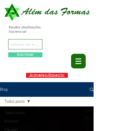
Receba atualizações.
Inscreva-se!
Inscrever
Autoatendimento
Blog
Todos posts
Todos posts
Eventos
Pacotes