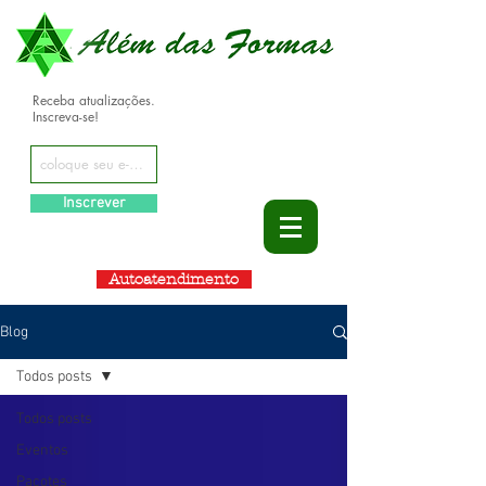
Receba atualizações.
Inscreva-se!
Inscrever
Autoatendimento
Blog
Todos posts
Todos posts
Eventos
Pacotes