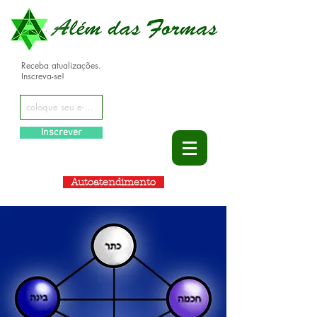
Receba atualizações.
Inscreva-se!
Inscrever
Autoatendimento