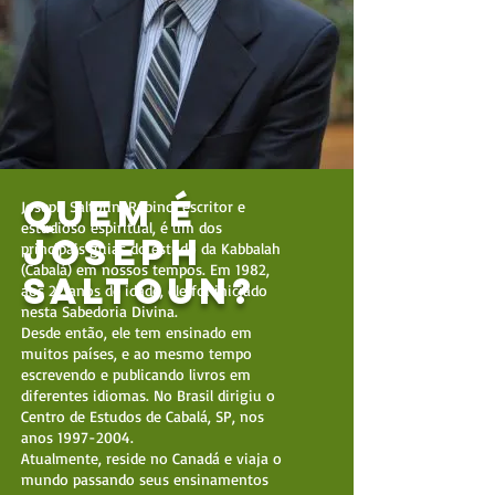
Quem é
Joseph Saltoun, Rabino, escritor e
estudioso espiritual, é um dos
joseph
principais guias do estudo da Kabbalah
(Cabalá) em nossos tempos. Em 1982,
saltoun?
aos 22 anos de idade, ele foi iniciado
nesta Sabedoria Divina.
Desde então, ele tem ensinado em
muitos países, e ao mesmo tempo
escrevendo e publicando livros em
diferentes idiomas. No Brasil dirigiu o
Centro de Estudos de Cabalá, SP, nos
anos
1997-2004
.
Atualmente, reside no Canadá e viaja o
mundo passando seus ensinamentos