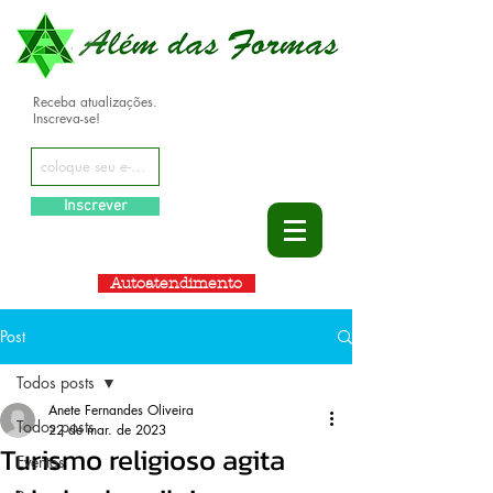
Receba atualizações.
Inscreva-se!
Inscrever
Autoatendimento
Post
Todos posts
Anete Fernandes Oliveira
Todos posts
22 de mar. de 2023
Turismo religioso agita
Eventos